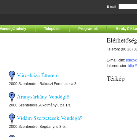
E-mail:
Vendéglátóhely
Település
Programok
Hírek, Cikk
Elérhetősé
Telefon: (06 26) 
E-mail cím:
ildiko
Internet cím:
http:
Városháza Étterem
Térkép
2000 Szentendre, Rákoczi Ferenc utca 3
Aranysárkány Vendéglő
2000 Szentendre, Alkotmány utca 1/a
Vidám Szerzetesek Vendéglő
2000 Szentendre, Bogdányi u.3-5.