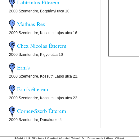
Labirintus Étterem
2000 Szentendre, Bogdányi utca 10.
Mathias Rex
2000 Szentendre, Kossuth Lajos utca 16
Chez Nicolas Étterem
2000 Szentendre, Kígyó utca 10
Erm's
2000 Szentendre, Kossuth Lajos utca 22.
Erm's étterem
2000 Szentendre, Kossuth Lajos utca 22.
Corner-Szerb Étterem
2000 Szentendre, Dunakorzo 4
Főoldal
|
Szálláshely
|
Vendéglátóhely
|
Település
|
Programok
|
Hírek, Cikkek