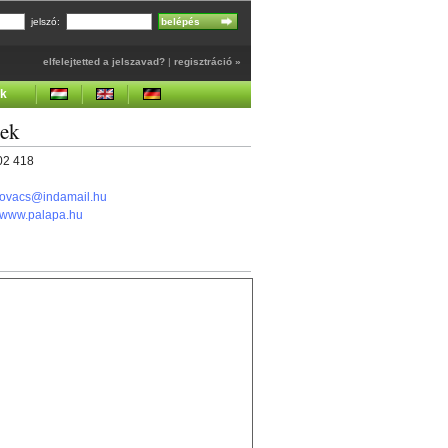
jelszó:
elfelejtetted a jelszavad?
|
regisztráció »
ek
gek
302 418
kovacs@indamail.hu
//www.palapa.hu