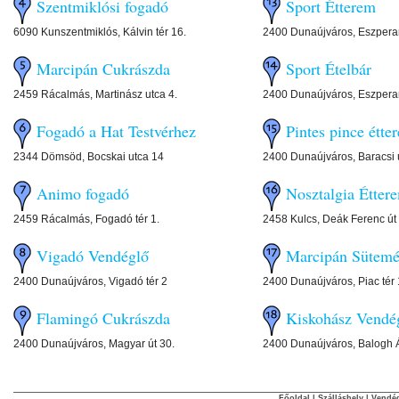
Szentmiklósi fogadó
Sport Étterem
6090 Kunszentmiklós, Kálvin tér 16.
2400 Dunaújváros, Eszperan
Marcipán Cukrászda
Sport Ételbár
2459 Rácalmás, Martinász utca 4.
2400 Dunaújváros, Eszperan
Fogadó a Hat Testvérhez
Pintes pince étte
2344 Dömsöd, Bocskai utca 14
2400 Dunaújváros, Baracsi ú
Animo fogadó
Nosztalgia Étter
2459 Rácalmás, Fogadó tér 1.
2458 Kulcs, Deák Ferenc út
Vigadó Vendéglő
Marcipán Sütemé
2400 Dunaújváros, Vigadó tér 2
2400 Dunaújváros, Piac tér 
Flamingó Cukrászda
Kiskohász Vendé
2400 Dunaújváros, Magyar út 30.
2400 Dunaújváros, Balogh 
Főoldal
|
Szálláshely
|
Vendég