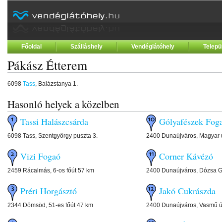
Főoldal
Szálláshely
Vendéglátóhely
Telepü
Pákász Étterem
6098
Tass
, Balázstanya 1.
Hasonló helyek a közelben
Tassi Halászcsárda
Gólyafészek Foga
6098 Tass, Szentgyörgy puszta 3.
2400 Dunaújváros, Magyar ú
Vizi Fogaó
Corner Kávézó
2459 Rácalmás, 6-os főút 57 km
2400 Dunaújváros, Dózsa Gy
Préri Horgásztó
Jakó Cukrászda
2344 Dömsöd, 51-es főút 47 km
2400 Dunaújváros, Vasmű ú