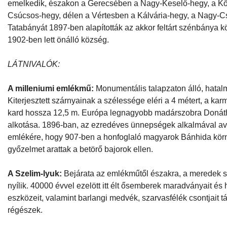
emelkedik, északon a Gerecsében a Nagy-Keselő-hegy, a Kő
Csúcsos-hegy, délen a Vértesben a Kálvária-hegy, a Nagy-C
Tatabányát 1897-ben alapították az akkor feltárt szénbánya kö
1902-ben lett önálló község.
LÁTNIVALÓK:
A milleniumi emlékmű:
Monumentális talapzaton álló, hatal
Kiterjesztett szárnyainak a szélessége eléri a 4 métert, a karm
kard hossza 12,5 m. Európa legnagyobb madárszobra Donát
alkotása. 1896-ban, az ezredéves ünnepségek alkalmával ava
emlékére, hogy 907-ben a honfoglaló magyarok Bánhida kö
győzelmet arattak a betörő bajorok ellen.
A Szelim-lyuk:
Bejárata az emlékműtől északra, a meredek s
nyílik. 40000 évvel ezelött itt élt ősemberek maradványait és 
eszközeit, valamint barlangi medvék, szarvasfélék csontjait tár
régészek.