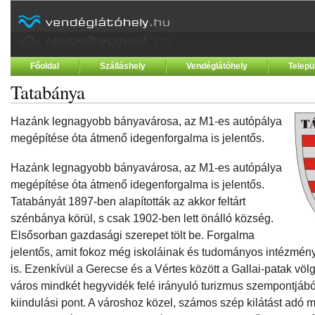
Főoldal
Szálláshely
Vendéglátóhely
Telepü
Tatabánya
Hazánk legnagyobb bányavárosa, az M1-es autópálya
megépítése óta átmenő idegenforgalma is jelentős.
Hazánk legnagyobb bányavárosa, az M1-es autópálya
megépítése óta átmenő idegenforgalma is jelentős.
Tatabányát 1897-ben alapították az akkor feltárt
szénbánya körül, s csak 1902-ben lett önálló község.
Elsősorban gazdasági szerepet tölt be. Forgalma
jelentős, amit fokoz még iskoláinak és tudományos intézmén
is. Ezenkívül a Gerecse és a Vértes között a Gallai-patak völ
város mindkét hegyvidék felé irányuló turizmus szempontjábó
kiindulási pont. A városhoz közel, számos szép kilátást adó 