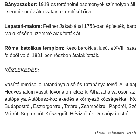
Bányaszobor:
1919-es történelmi események színhelyén áll
csendőrsortűz áldozatainak emlékét őrzi.
Lapatári-malom:
Fellner Jakab által 1753-ban építették, baro
Majd később üzemmé alakították át.
Római katolikus templom:
Késő barokk stílusú, a XVIII. sz
feléből való, 1831-ben részben átalakították.
KÖZLEKEDÉS:
Vasútállomásai a Tatabánya alsó és Tatabánya felső. A Buda
Hegyeshalom vasúti fővonalon fekszik. Áthalad a városon a
autópálya. Autóbusz-közlekedés a környező községekkel, köz
Budapestről, Esztergomról, Tatáról, Zsámbékról, Pápáról, Szé
Mórról, Sopronból, Kőszegről, Hévízről és Dunaújvárosból.
Főoldal
|
Szálláshely
|
Vendég