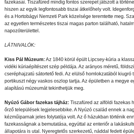
fazekasai. Tiszafüred mindig fontos szerepet játszott a törté
hiszen az egyik legfontosabb tiszai átkelőhely volt. Idegenfor
és a Hortobágyi Nemzeti Park közelsége teremtette meg. Sza
az egyetlen természetes tiszai magas parton található, hatal
napozóterülettel.
LÁTNIVALÓK:
Kiss Pál Múzeum:
Az 1840 körül épült Lipcsey-kúria a klasszi
vidéki kúriaépítészet szép példája. Az arányos méretű, földsz
cseréphajzatú sátortető fedi. Az elülső homlokzatából kiugró
portikuszt négy vaskos oszlop tartja. Az épületben a megye e
alapítású múzeumát tekinthetjük meg.
Nyúzó Gábor fazekas tájház:
Tiszafüred az alföldi fazeka
őrző települések legjelesebbike. A Nyúzó család ennek a na
kézműiparnak jeles folytatója volt. Az ő házukban történik en
fazekasságnak a bemutatása, egyúttal az enteriőr a lakáskult
állapotára is utal. Nyeregtetős szerkezetű, náddal fedett épüle