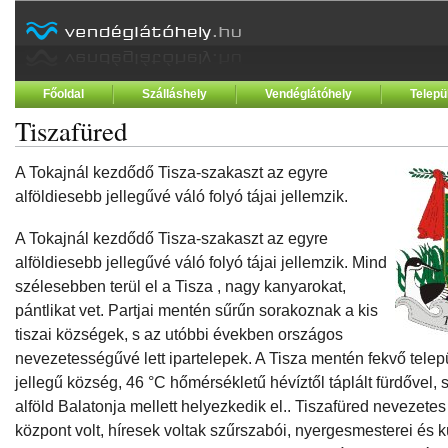
Főoldal
Szálláshely
Vendéglátóhely
Telepü
Tiszafüred
A Tokajnál kezdődő Tisza-szakaszt az egyre
alföldiesebb jellegűvé váló folyó tájai jellemzik.
A Tokajnál kezdődő Tisza-szakaszt az egyre
alföldiesebb jellegűvé váló folyó tájai jellemzik. Mind
szélesebben terül el a Tisza , nagy kanyarokat,
pántlikat vet. Partjai mentén sűrűn sorakoznak a kis
tiszai községek, s az utóbbi években országos
nevezetességűvé lett ipartelepek. A Tisza mentén fekvő telep
jellegű község, 46 °C hőmérsékletű hévíztől táplált fürdővel, 
alföld Balatonja mellett helyezkedik el.. Tiszafüred nevezet
központ volt, híresek voltak szűrszabói, nyergesmesterei és 