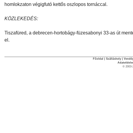
homlokzaton végigfutó kettős oszlopos tornáccal.
KÖZLEKEDÉS:
Tiszafüred, a debrecen-hortobágy-füzesabonyi 33-as út ment
el.
Főoldal
|
Szálláshely
|
Vendég
Adatvédel
© 2003-