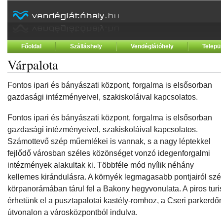
Főoldal
Szálláshely
Vendéglátóhely
Telepü
Várpalota
Fontos ipari és bányászati központ, forgalma is elsősorban
gazdasági intézményeivel, szakiskoláival kapcsolatos.
Fontos ipari és bányászati központ, forgalma is elsősorban
gazdasági intézményeivel, szakiskoláival kapcsolatos.
Számottevő szép műemlékei is vannak, s a nagy léptekkel
fejlődő városban széles közönséget vonzó idegenforgalmi
intézmények alakultak ki. Többféle mód nyílik néhány
kellemes kirándulásra. A környék legmagasabb pontjairól sz
körpanorámában tárul fel a Bakony hegyvonulata. A piros turi
érhetünk el a pusztapalotai kastély-romhoz, a Cseri parkerdőn
útvonalon a városközpontból indulva.