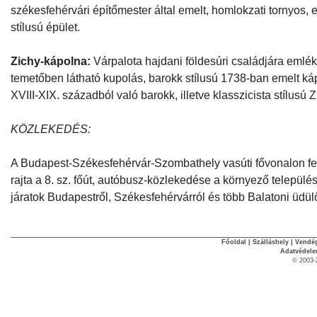
székesfehérvári építőmester által emelt, homlokzati tornyos,
stílusú épület.
Zichy-kápolna:
Várpalota hajdani földesúri családjára emlék
temetőben látható kupolás, barokk stílusú 1738-ban emelt káp
XVIII-XIX. századból való barokk, illetve klasszicista stílusú 
KÖZLEKEDÉS:
A Budapest-Székesfehérvár-Szombathely vasúti fővonalon fe
rajta a 8. sz. főút, autóbusz-közlekedése a környező települé
járatok Budapestről, Székesfehérvárról és több Balatoni üdül
Főoldal
|
Szálláshely
|
Vendég
Adatvédel
© 2003-