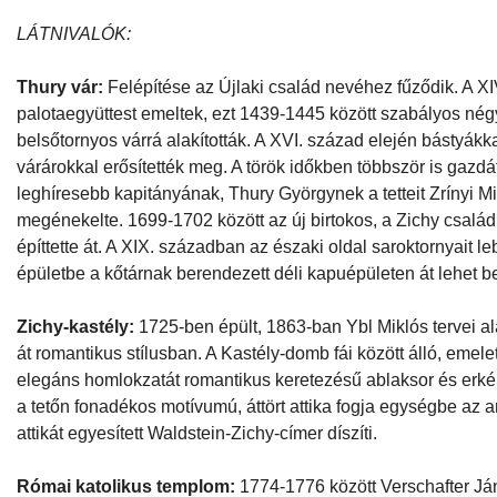
LÁTNIVALÓK:
Thury vár:
Felépítése az Újlaki család nevéhez fűződik. A X
palotaegyüttest emeltek, ezt 1439-1445 között szabályos né
belsőtornyos várrá alakították. A XVI. század elején bástyákk
várárokkal erősítették meg. A török időkben többször is gazdát
leghíresebb kapitányának, Thury Györgynek a tetteit Zrínyi Mi
megénekelte. 1699-1702 között az új birtokos, a Zichy család
építtette át. A XIX. században az északi oldal saroktornyait le
épületbe a kőtárnak berendezett déli kapuépületen át lehet be
Zichy-kastély:
1725-ben épült, 1863-ban Ybl Miklós tervei al
át romantikus stílusban. A Kastély-domb fái között álló, emele
elegáns homlokzatát romantikus keretezésű ablaksor és erkély 
a tetőn fonadékos motívumú, áttört attika fogja egységbe az ar
attikát egyesített Waldstein-Zichy-címer díszíti.
Római katolikus templom:
1774-1776 között Verschafter Já