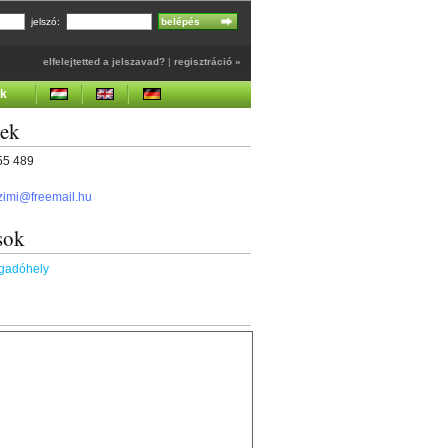
jelszó:
elfelejtetted a jelszavad?
|
regisztráció »
ek
gek
355 489
zimi@freemail.hu
sok
ogadóhely