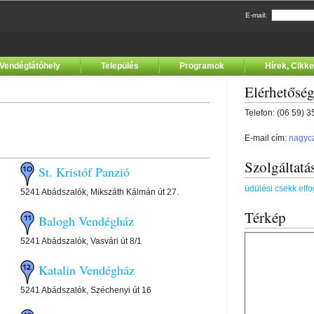
E-mail:
Vendéglátóhely
Település
Programok
Hírek, Cikk
Elérhetősé
Telefon: (06 59) 
E-mail cím:
nagyc
Szolgáltatá
St. Kristóf Panzió
üdülési csekk elf
5241 Abádszalók, Mikszáth Kálmán út 27.
Térkép
Balogh Vendégház
5241 Abádszalók, Vasvári út 8/1
Katalin Vendégház
5241 Abádszalók, Széchenyi út 16