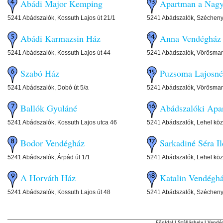
Abádi Major Kemping
Apartman a Nagy
5241 Abádszalók, Kossuth Lajos út 21/1
5241 Abádszalók, Széchenyi
Abádi Karmazsin Ház
Anna Vendégház
5241 Abádszalók, Kossuth Lajos út 44
5241 Abádszalók, Vörösmart
Szabó Ház
Puzsoma Lajosné
5241 Abádszalók, Dobó út 5/a
5241 Abádszalók, Vörösmart
Ballók Gyuláné
Abádszalóki Apa
5241 Abádszalók, Kossuth Lajos utca 46
5241 Abádszalók, Lehel köz
Bodor Vendégház
Sarkadiné Séra Il
5241 Abádszalók, Árpád út 1/1
5241 Abádszalók, Lehel köz
A Horváth Ház
Katalin Vendégh
5241 Abádszalók, Kossuth Lajos út 48
5241 Abádszalók, Széchenyi
Főoldal
|
Szálláshely
|
Vendég