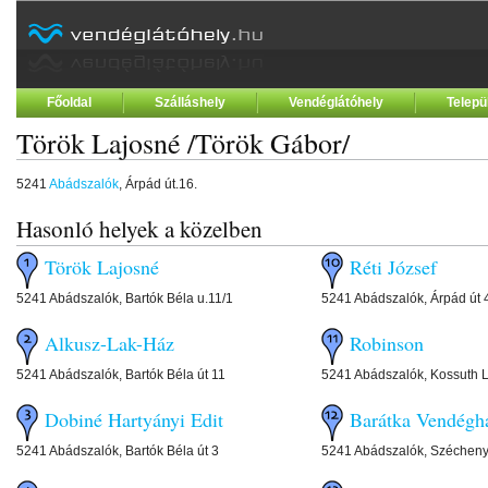
Főoldal
Szálláshely
Vendéglátóhely
Telepü
Török Lajosné /Török Gábor/
5241
Abádszalók
, Árpád út.16.
Hasonló helyek a közelben
Török Lajosné
Réti József
5241 Abádszalók, Bartók Béla u.11/1
5241 Abádszalók, Árpád út 
Alkusz-Lak-Ház
Robinson
5241 Abádszalók, Bartók Béla út 11
5241 Abádszalók, Kossuth L
Dobiné Hartyányi Edit
Barátka Vendégh
5241 Abádszalók, Bartók Béla út 3
5241 Abádszalók, Széchenyi