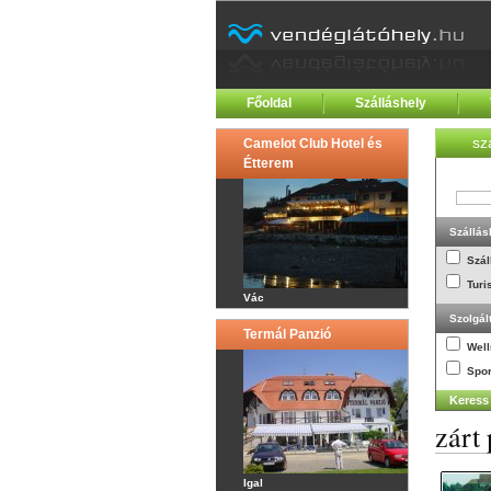
Főoldal
Szálláshely
sz
Camelot Club Hotel és
Étterem
Szállás
Szál
Turi
Vác
Szolgál
Termál Panzió
Wel
Spor
zárt
Igal