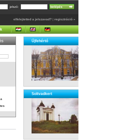
jelszó:
elfelejtetted a jelszavad?
|
regisztráció »
ek
és
Újfehértó
Soltvadkert
ia
tes