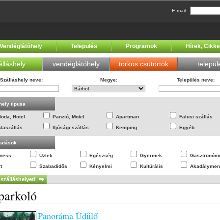
E-mail:
Vendéglátóhely
Település
Programok
Hírek, Cikk
álláshely
vendéglátóhely
torkos csütörtök
települ
Szálláshely neve
:
Megye
:
Település neve
:
hely típusa
loda, Hotel
Panzió, Motel
Apartman
Falusi szállás
staszállás
Ifjúsági szállás
Kemping
Egyéb
tatások
lness
Üzleti
Egészség
Gyermek
Gasztronóm
t
Szabadidős
Kényelmi
Kultúrális
Akadálymen
 parkoló
Panoráma Üdülő