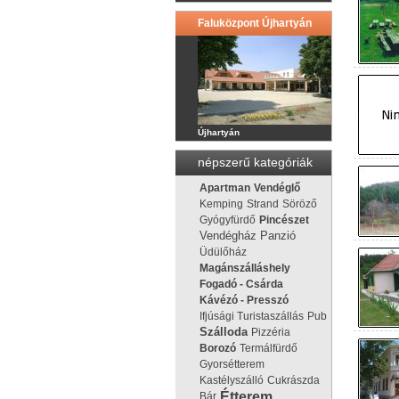
Faluközpont Újhartyán
Újhartyán
népszerű kategóriák
Apartman
Vendéglő
Kemping
Strand
Söröző
Gyógyfürdő
Pincészet
Vendégház
Panzió
Üdülőház
Magánszálláshely
Fogadó - Csárda
Kávézó - Presszó
Ifjúsági Turistaszállás
Pub
Szálloda
Pizzéria
Borozó
Termálfürdő
Gyorsétterem
Kastélyszálló
Cukrászda
Étterem
Bár