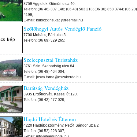
3759 Aggtelek, Gömöri utca 40.
Telefon: (06 46) 307 148; (06 48) 503 218; (06 30) 858 3744; (06 20
4199;
E-mail: kubiczkine.kati@freemail.hu
Szőlőhegyi Autós Vendéglő Panzió
7700 Mohács, Bári utca 3.
Telefon: (06 69) 329 265;
Szelcepusztai Turistaház
3761 Szin, Szabadság utca 84.
Telefon: (06 48) 464 004;
E-mail: josva.torna@eszakerdo.hu
Barátság Vendégház
3935 Erdőhorváti, Kassai út 120.
Telefon: (06 42) 477 029;
Hajdú Hotel és Étterem
4220 Hajdúböszörmény, Petőfi Sándor utca 2
Telefon: (06 52) 228 307;
E-mail: info@hajduhotel.hu