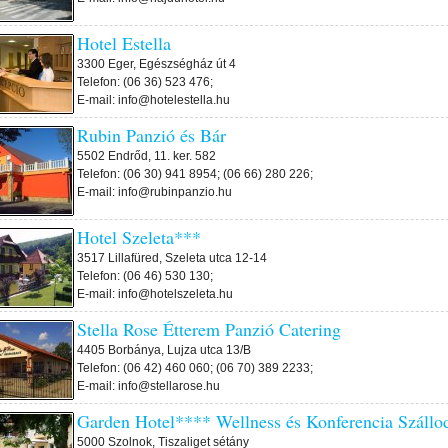
Hotel Estella
3300 Eger, Egészségház út 4
Telefon: (06 36) 523 476;
E-mail: info@hotelestella.hu
Rubin Panzió és Bár
5502 Endrőd, 11. ker. 582
Telefon: (06 30) 941 8954; (06 66) 280 226;
E-mail: info@rubinpanzio.hu
Hotel Szeleta***
3517 Lillafüred, Szeleta utca 12-14
Telefon: (06 46) 530 130;
E-mail: info@hotelszeleta.hu
Stella Rose Étterem Panzió Catering
4405 Borbánya, Lujza utca 13/B
Telefon: (06 42) 460 060; (06 70) 389 2233;
E-mail: info@stellarose.hu
Garden Hotel**** Wellness és Konferencia Szállo
5000 Szolnok, Tiszaliget sétány