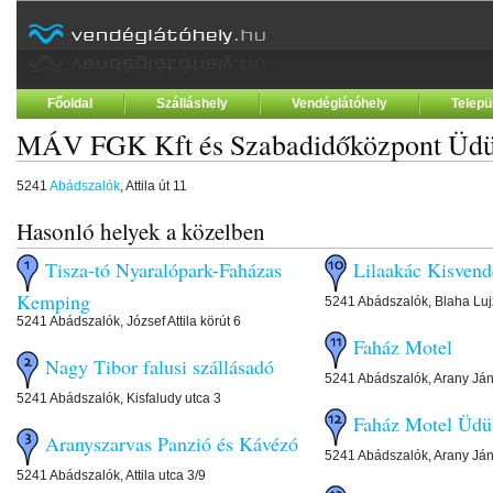
Főoldal
Szálláshely
Vendéglátóhely
Telepü
MÁV FGK Kft és Szabadidőközpont Üdü
5241
Abádszalók
, Attila út 11
Hasonló helyek a közelben
Tisza-tó Nyaralópark-Faházas
Lilaakác Kisvend
Kemping
5241 Abádszalók, Blaha Lujz
5241 Abádszalók, József Attila körút 6
Faház Motel
Nagy Tibor falusi szállásadó
5241 Abádszalók, Arany Ján
5241 Abádszalók, Kisfaludy utca 3
Faház Motel Üdü
Aranyszarvas Panzió és Kávézó
5241 Abádszalók, Arany Ján
5241 Abádszalók, Attila utca 3/9