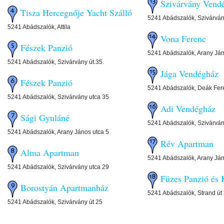
Szivárvány Vend
Tisza Hercegnője Yacht Szálló
5241 Abádszalók, Szivárván
5241 Abádszalók, Attila
Vona Ferenc
Fészek Panzió
5241 Abádszalók, Arany Ján
5241 Abádszalók, Szivárvány út.35.
Jága Vendégház
Fészek Panzió
5241 Abádszalók, Deák Fere
5241 Abádszalók, Szivárvány utca 35
Adi Vendégház
Sági Gyuláné
5241 Abádszalók, Szivárván
5241 Abádszalók, Arany János utca 5
Rév Apartman
Alma Apartman
5241 Abádszalók, Arany Ján
5241 Abádszalók, Szivárvány utca 29
Füzes Panzió és
Borostyán Apartmanház
5241 Abádszalók, Strand út
5241 Abádszalók, Szivárvány út 25