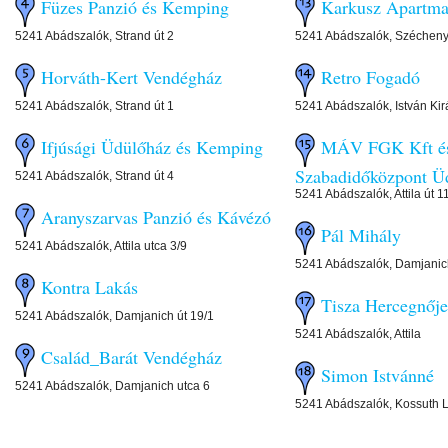
Füzes Panzió és Kemping
Karkusz Apartm
5241 Abádszalók, Strand út 2
5241 Abádszalók, Széchenyi
Horváth-Kert Vendégház
Retro Fogadó
5241 Abádszalók, Strand út 1
5241 Abádszalók, István Kirá
Ifjúsági Üdülőház és Kemping
MÁV FGK Kft é
Szabadidőközpont Ü
5241 Abádszalók, Strand út 4
5241 Abádszalók, Attila út 1
Aranyszarvas Panzió és Kávézó
Pál Mihály
5241 Abádszalók, Attila utca 3/9
5241 Abádszalók, Damjanich
Kontra Lakás
Tisza Hercegnője
5241 Abádszalók, Damjanich út 19/1
5241 Abádszalók, Attila
Család_Barát Vendégház
Simon Istvánné
5241 Abádszalók, Damjanich utca 6
5241 Abádszalók, Kossuth L