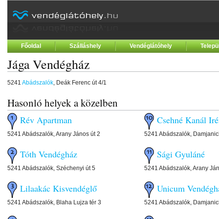
Főoldal
Szálláshely
Vendéglátóhely
Telepü
Jága Vendégház
5241
Abádszalók
, Deák Ferenc út 4/1
Hasonló helyek a közelben
Rév Apartman
Csehné Kanál Ir
5241 Abádszalók, Arany János út 2
5241 Abádszalók, Damjanic
Tóth Vendégház
Sági Gyuláné
5241 Abádszalók, Széchenyi út 5
5241 Abádszalók, Arany Ján
Lilaakác Kisvendéglő
Unicum Vendégh
5241 Abádszalók, Blaha Lujza tér 3
5241 Abádszalók, Damjanic