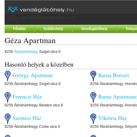
Főoldal
Szálláshely
Vendéglátóhely
Telepü
Géza Apartman
8256
Ábrahámhegy
, Sziget utca 6
Hasonló helyek a közelben
György Apartman
Barna Borozó
8256 Ábrahámhegy, Sziget utca 8
8256 Ábrahámhegy, Honvéd
Ferenczi Ház
Barna Apartman
8256 Ábrahámhegy, Balaton utca 8
8256 Ábrahámhegy, Honvéd
Szentesi Ház
Viktória Ház
8256 Ábrahámhegy, Cinke utca 4
8256 Ábrahámhegy, Sólyom