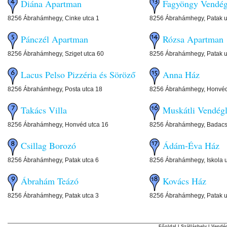
Diána Apartman
Fagyöngy Vendég
8256 Ábrahámhegy, Cinke utca 1
8256 Ábrahámhegy, Patak u
Pánczél Apartman
Rózsa Apartman
8256 Ábrahámhegy, Sziget utca 60
8256 Ábrahámhegy, Patak u
Lacus Pelso Pizzéria és Söröző
Anna Ház
8256 Ábrahámhegy, Posta utca 18
8256 Ábrahámhegy, Honvéd
Takács Villa
Muskátli Vendég
8256 Ábrahámhegy, Honvéd utca 16
8256 Ábrahámhegy, Badacso
Csillag Borozó
Ádám-Éva Ház
8256 Ábrahámhegy, Patak utca 6
8256 Ábrahámhegy, Iskola u
Ábrahám Teázó
Kovács Ház
8256 Ábrahámhegy, Patak utca 3
8256 Ábrahámhegy, Patak u
Főoldal
|
Szálláshely
|
Vendég