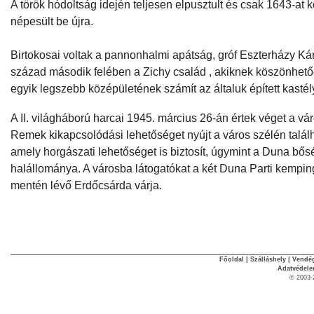
A török hódoltság idején teljesen elpusztult és csak 1643-at 
népesült be újra.
Birtokosai voltak a pannonhalmi apátság, gróf Eszterházy Kár
század második felében a Zichy család , akiknek köszönhető
egyik legszebb középületének számít az általuk épített kastél
A II. világháború harcai 1945. március 26-án értek véget a vá
Remek kikapcsolódási lehetőséget nyújt a város szélén talál
amely horgászati lehetőséget is biztosít, úgymint a Duna bő
halállománya. A városba látogatókat a két Duna Parti kemping
mentén lévő Erdőcsárda várja.
Főoldal
|
Szálláshely
|
Vendég
Adatvédel
© 2003-