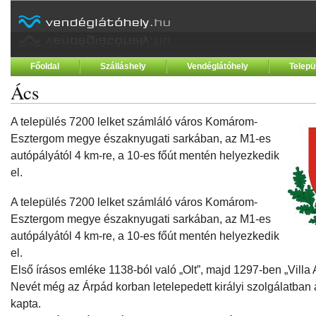
Főoldal
Szálláshely
Vendéglátóhely
Telepü
Ács
A település 7200 lelket számláló város Komárom-
Esztergom megye északnyugati sarkában, az M1-es
autópályától 4 km-re, a 10-es főút mentén helyezkedik
el.
A település 7200 lelket számláló város Komárom-
Esztergom megye északnyugati sarkában, az M1-es
autópályától 4 km-re, a 10-es főút mentén helyezkedik
el.
Első írásos emléke 1138-ból való „Olt”, majd 1297-ben „Villa
Nevét még az Árpád korban letelepedett királyi szolgálatban 
kapta.