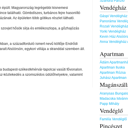
Szandra Panzió
Vendégház
n épült. Magyarország legrégebbi kisnemesi
nce található. Gömbdíszes, turbános fejre hasonlító
Gáspi Vendégház
zának. Az épületen több gótikus részlet látható.
Panoráma Vendég
Rozali Vendéghá
 a szovjet hősök sírja és emlékoszlopa, a gőzhajózás
Yorki Vendégház
Kevin Ház Alsóörs
Anna Vendégház 
kban, a századforduló ismert nevű költője Endrődi
ralt Alsóörsön, egykori villája a stranddal szemben áll.
Apartman
Ádám Apartmanh
Apartman Iluska
a budapest-székesfehérvár-tapolcai vasúti fővonalon.
Apartman Rózsa
busz-közlekedés a szomszédos üdülőhelyekre, valamint
Juhász Apartman
Magánszáll
Aranysas Bungal
Madacska Istvánn
Papp Mihály
Vendéglő
Familía Vendégl
Pincészet