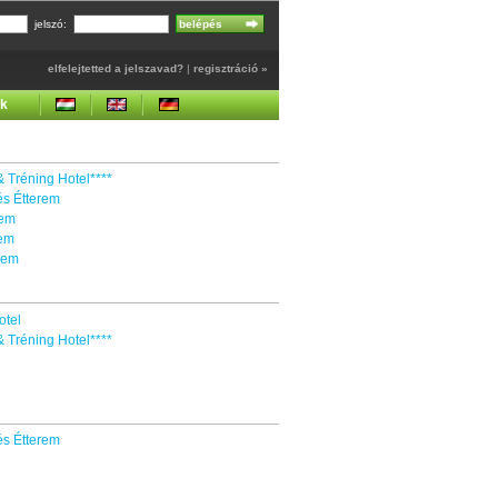
jelszó:
elfelejtetted a jelszavad?
|
regisztráció »
ek
 Tréning Hotel****
és Étterem
erem
erem
erem
otel
 Tréning Hotel****
és Étterem