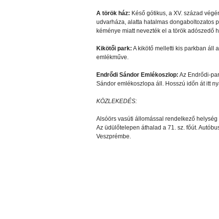
A török ház:
Késő gótikus, a XV. század végé
udvarháza, alatta hatalmas dongaboltozatos pi
kéménye miatt nevezték el a török adószedő há
Kikötői park:
A kikötő melletti kis parkban áll
emlékműve.
Endrődi Sándor Emlékoszlop:
Az Endrődi-par
Sándor emlékoszlopa áll. Hosszú időn át itt nya
KÖZLEKEDÉS:
Alsóörs vasúti állomással rendelkező helység 
Az üdülőtelepen áthalad a 71. sz. főút. Autó
Veszprémbe.