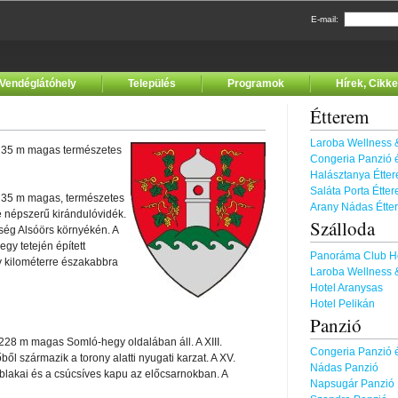
E-mail:
Vendéglátóhely
Település
Programok
Hírek, Cikk
Étterem
Laroba Wellness &
lt 35 m magas természetes
Congeria Panzió 
Halásztanya Étt
Saláta Porta Étt
lt 35 m magas, természetes
Arany Nádas Étt
e népszerű kirándulóvidék.
Szálloda
őség Alsóörs környékén. A
egy tetején épített
Panoráma Club H
y kilométerre északabbra
Laroba Wellness &
Hotel Aranysas
Hotel Pelikán
Panzió
 228 m magas Somló-hegy oldalában áll. A XIII.
Congeria Panzió 
ől származik a torony alatti nyugati karzat. A XV.
Nádas Panzió
sablakai és a csúcsíves kapu az előcsarnokban. A
Napsugár Panzió