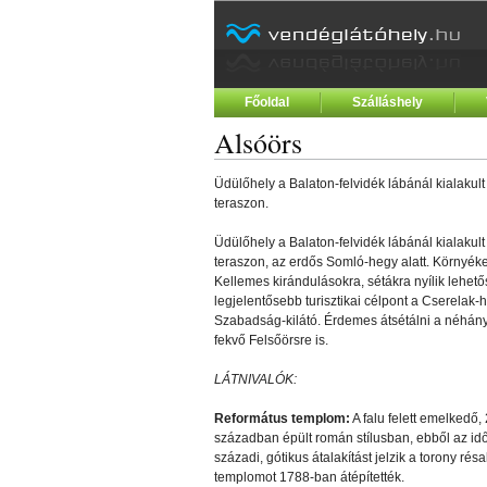
Főoldal
Szálláshely
Alsóörs
Üdülőhely a Balaton-felvidék lábánál kialaku
teraszon.
Üdülőhely a Balaton-felvidék lábánál kialaku
teraszon, az erdős Somló-hegy alatt. Környék
Kellemes kirándulásokra, sétákra nyílik lehet
legjelentősebb turisztikai célpont a Cserelak-h
Szabadság-kilátó. Érdemes átsétálni a néhán
fekvő Felsőörsre is.
LÁTNIVALÓK:
Református templom:
A falu felett emelkedő,
században épült román stílusban, ebből az időb
századi, gótikus átalakítást jelzik a torony ré
templomot 1788-ban átépítették.