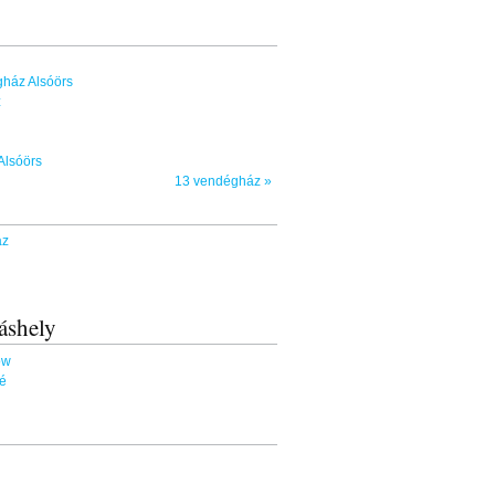
ház Alsóörs
z
Alsóörs
13 vendégház »
áz
áshely
ow
é
ő