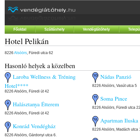
Főoldal
Szálláshely
Vendéglátóhely
Telepü
Hotel Pelikán
8226
Alsóörs
, Füredi utca 62
Hasonló helyek a közelben
Laroba Wellness & Tréning
Nádas Panzió
Hotel****
8226 Alsóörs, Vasút utca 5
8226 Alsóörs, Füredi út 42
Soma Pince
Halásztanya Étterem
8226 Alsóörs, Füredi utca 2
8226 Alsóörs, Füredi út 42
Apartman Iluska
Konrád Vendégház
8226 Alsóörs, Madách utca 
8226 Alsóörs, Gárdonyi utca 6.