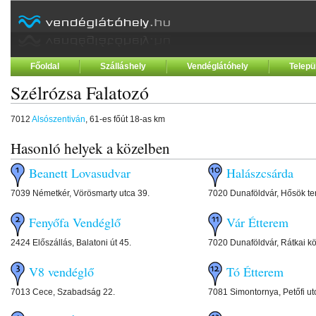
Főoldal
Szálláshely
Vendéglátóhely
Telepü
Szélrózsa Falatozó
7012
Alsószentiván
, 61-es főút 18-as km
Hasonló helyek a közelben
Beanett Lovasudvar
Halászcsárda
7039 Németkér, Vörösmarty utca 39.
7020 Dunaföldvár, Hősök te
Fenyőfa Vendéglő
Vár Étterem
2424 Előszállás, Balatoni út 45.
7020 Dunaföldvár, Rátkai kö
V8 vendéglő
Tó Étterem
7013 Cece, Szabadság 22.
7081 Simontornya, Petőfi ut