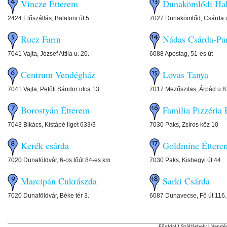
Vincze Étterem
Dunakömlődi Hal
2424 Előszállás, Balatoni út 5
7027 Dunakömlőd, Csárda u
Rucz Farm
Nádas Csárda-P
7041 Vajta, József Attila u. 20.
6088 Apostag, 51-es út
Centrum Vendégház
Lovas Tanya
7041 Vajta, Petőfi Sándor utca 13.
7017 Mezőszilas, Árpád u.8
Borostyán Étterem
Familia Pizzéria 
7043 Bikács, Kistápé liget 633/3
7030 Paks, Zsíros köz 10
Kerék csárda
Goldmine Éttere
7020 Dunaföldvár, 6-os főút 84-es km
7030 Paks, Kishegyi út 44
Marcipán Cukrászda
Sarki Csárda
7020 Dunaföldvár, Béke tér 3.
6087 Dunavecse, Fő út 116.
Főoldal
|
Szálláshely
|
Vendég