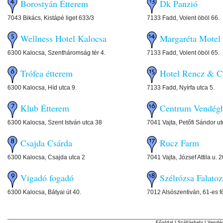
Borostyán Étterem
Dk Panzió
7043 Bikács, Kistápé liget 633/3
7133 Fadd, Volent öböl 66.
Wellness Hotel Kalocsa
Margaréta Motel
6300 Kalocsa, Szentháromság tér 4.
7133 Fadd, Volent öböl 65.
Trófea étterem
Hotel Rencz & 
6300 Kalocsa, Híd utca 9.
7133 Fadd, Nyírfa utca 5.
Klub Étterem
Centrum Vendég
6300 Kalocsa, Szent István utca 38
7041 Vajta, Petőfi Sándor ut
Csajda Csárda
Rucz Farm
6300 Kalocsa, Csajda utca 2
7041 Vajta, József Attila u. 2
Vigadó fogadó
Szélrózsa Falato
6300 Kalocsa, Bátyai út 40.
7012 Alsószentiván, 61-es f
Főoldal
|
Szálláshely
|
Vendég