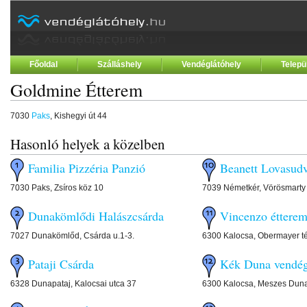
Főoldal
Szálláshely
Vendéglátóhely
Telepü
Goldmine Étterem
7030
Paks
, Kishegyi út 44
Hasonló helyek a közelben
Familia Pizzéria Panzió
Beanett Lovasud
7030 Paks, Zsíros köz 10
7039 Németkér, Vörösmarty 
Dunakömlődi Halászcsárda
Vincenzo éttere
7027 Dunakömlőd, Csárda u.1-3.
6300 Kalocsa, Obermayer té
Pataji Csárda
Kék Duna vendé
6328 Dunapataj, Kalocsai utca 37
6300 Kalocsa, Meszes Duna