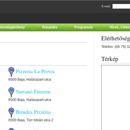
E-mail:
Vendéglátóhely
Település
Programok
Hírek, Cikk
Elérhetősé
Telefon: (06 79) 
Térkép
Pizzeria La Piovra
6500 Baja, Halászpart utca
Surranó Étterem
6500 Baja, Halászpart utca
Brindza Pizzéria
6500 Baja, Türr István utca 2