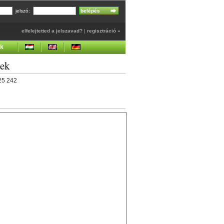
jelszó:
elfelejtetted a jelszavad?
|
regisztráció »
ek
gek
325 242