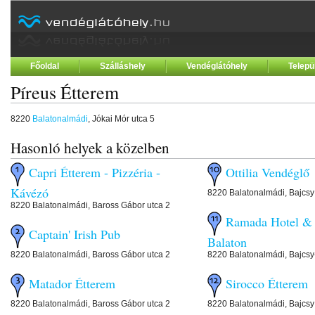
Főoldal
Szálláshely
Vendéglátóhely
Telepü
Píreus Étterem
8220
Balatonalmádi
, Jókai Mór utca 5
Hasonló helyek a közelben
Capri Étterem - Pizzéria -
Ottilia Vendég
Kávézó
8220 Balatonalmádi, Bajcsy 
8220 Balatonalmádi, Baross Gábor utca 2
Ramada Hotel & 
Captain' Irish Pub
Balaton
8220 Balatonalmádi, Baross Gábor utca 2
8220 Balatonalmádi, Bajcsy-
Matador Étterem
Sirocco Éttere
8220 Balatonalmádi, Baross Gábor utca 2
8220 Balatonalmádi, Bajcsy 