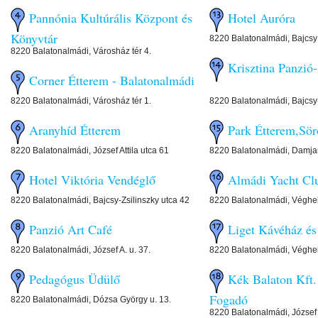
Pannónia Kultúrális Központ és
Hotel Auróra
Könyvtár
8220 Balatonalmádi, Bajcsy 
8220 Balatonalmádi, Városház tér 4.
Krisztina Panzió
Corner Étterem - Balatonalmádi
8220 Balatonalmádi, Városház tér 1.
8220 Balatonalmádi, Bajcsy-
Aranyhíd Étterem
Park Étterem,S
8220 Balatonalmádi, József Attila utca 61
8220 Balatonalmádi, Damja
Hotel Viktória Vendéglő
Almádi Yacht Cl
8220 Balatonalmádi, Bajcsy-Zsilinszky utca 42
8220 Balatonalmádi, Véghel
Panzió Art Café
Liget Kávéház 
8220 Balatonalmádi, József A. u. 37.
8220 Balatonalmádi, Véghel
Pedagógus Üdülő
Kék Balaton Kft.
Fogadó
8220 Balatonalmádi, Dózsa György u. 13.
8220 Balatonalmádi, József A