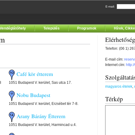
E-mail:
Vendéglátóhely
Település
Programok
Hírek, Cikk
em
Elérhetősé
Telefon: (06 1) 2
E-mail cím:
reser
Internet cím:
http:
Café kör étterem
Szolgáltatá
3
1051 Budapest V. kerület, Sas utca 17.
magyaros ételek
,
Nobu Budapest
Térkép
1051 Budapest V. kerület, Erzsébet tér 7-8.
Arany Bárány Étterem
1051 Budapest V. kerület, Harmincad u.4.