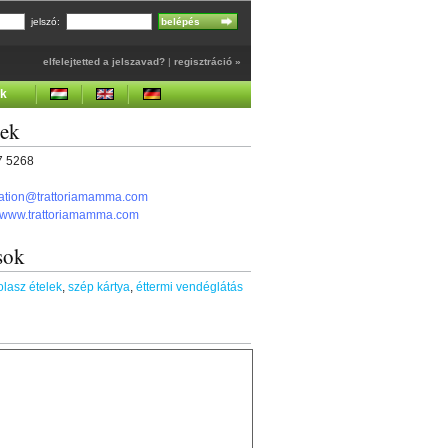
jelszó:
elfelejtetted a jelszavad?
|
regisztráció »
ek
gek
67 5268
vation@trattoriamamma.com
//www.trattoriamamma.com
sok
olasz ételek
,
szép kártya
,
éttermi vendéglátás