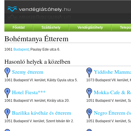
Főoldal
Szálláshely
Vendéglátóhely
Telepü
Bohémtanya Étterem
1061
Budapest
, Paulay Ede utca 6.
Hasonló helyek a közelben
Szemy étterem
Yiddishe Mamma
1061 Budapest VI. kerület, Káldy Gyula utca 5.
1073 Budapest VII. kerület, K
Hotel Fiesta***
Mokka Cafe & Re
1061 Budapest VI. kerület, Király utca 20.
1051 Budapest V. kerület, S
Bazilika kávéház és étterem
Negro Étterem és
1051 Budapest V. kerület, Szent István tér 2.
1051 Budapest V. kerület, Sz