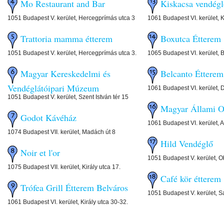
Mo Restaurant and Bar
Kiskacsa vendég
1051 Budapest V. kerület, Hercegprímás utca 3
1061 Budapest VI. kerület, K
Trattoria mamma étterem
Boxutca Étterem
1051 Budapest V. kerület, Hercegprímás utca 3.
1065 Budapest VI. kerület, B
Magyar Kereskedelmi és
Belcanto Étterem
Vendéglátóipari Múzeum
1061 Budapest VI. kerület, 
1051 Budapest V. kerület, Szent István tér 15
Magyar Állami O
Godot Kávéház
1061 Budapest VI. kerület, A
1074 Budapest VII. kerület, Madách út 8
Hild Vendéglő
Noir et l'or
1051 Budapest V. kerület, Ok
1075 Budapest VII. kerület, Király utca 17.
Café kör étterem
Trófea Grill Étterem Belváros
1051 Budapest V. kerület, S
1061 Budapest VI. kerület, Király utca 30-32.