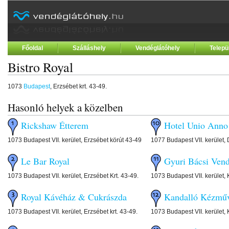
Főoldal
Szálláshely
Vendéglátóhely
Telepü
Bistro Royal
1073
Budapest
, Erzsébet krt. 43-49.
Hasonló helyek a közelben
Rickshaw Étterem
Hotel Unio Anno
1073 Budapest VII. kerület, Erzsébet körút 43-49
1077 Budapest VII. kerület,
Le Bar Royal
Gyuri Bácsi Vend
1073 Budapest VII. kerület, Erzsébet Krt. 43-49.
1073 Budapest VII. kerület, 
Royal Kávéház & Cukrászda
Kandalló Kézmű
1073 Budapest VII. kerület, Erzsébet krt. 43-49.
1073 Budapest VII. kerület, 