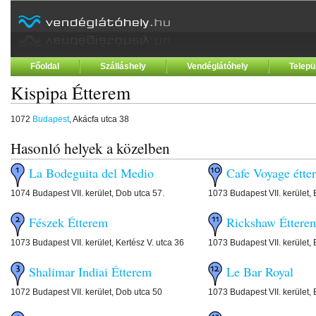
Főoldal
Szálláshely
Vendéglátóhely
Telepü
Kispipa Étterem
1072
Budapest
, Akácfa utca 38
Hasonló helyek a közelben
La Bodeguita del Medio
Cafe Voyage étte
1074 Budapest VII. kerület, Dob utca 57.
1073 Budapest VII. kerület, 
Fészek Étterem
Rickshaw Éttere
1073 Budapest VII. kerület, Kertész V. utca 36
1073 Budapest VII. kerület, 
Shalimar Indiai Étterem
Le Bar Royal
1072 Budapest VII. kerület, Dob utca 50
1073 Budapest VII. kerület, 