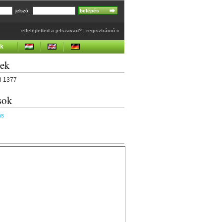
jelszó:
elfelejtetted a jelszavad?
|
regisztráció »
ek
gek
78 1377
sok
ás