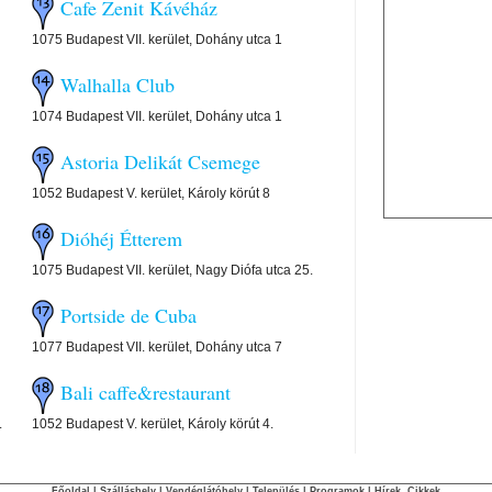
Cafe Zenit Kávéház
1075 Budapest VII. kerület, Dohány utca 1
Walhalla Club
1074 Budapest VII. kerület, Dohány utca 1
Astoria Delikát Csemege
1052 Budapest V. kerület, Károly körút 8
Dióhéj Étterem
1075 Budapest VII. kerület, Nagy Diófa utca 25.
Portside de Cuba
1077 Budapest VII. kerület, Dohány utca 7
Bali caffe&restaurant
.
1052 Budapest V. kerület, Károly körút 4.
Főoldal
|
Szálláshely
|
Vendéglátóhely
|
Település
|
Programok
|
Hírek, Cikkek