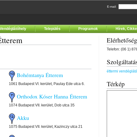
E-mail:
Vendéglátóhely
Település
Programok
Hírek, Cikk
tterem
Elérhetősé
Telefon: (06 1) 8
Szolgáltatá
éttermi vendéglát
Bohémtanya Étterem
Térkép
1061 Budapest VI. kerület, Paulay Ede utca 6.
Orthodox Kóser Hanna Étterem
1074 Budapest VII. kerület, Dob utca 35
Akku
1075 Budapest VII. kerület, Kazinczy utca 21