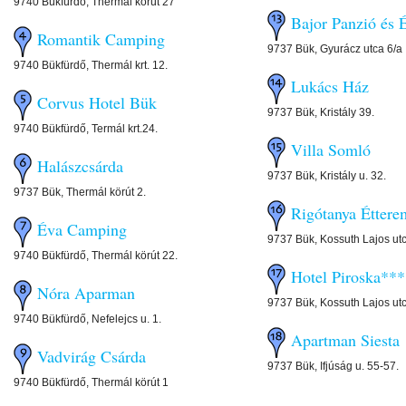
9740 Bükfürdő, Thermal körút 27
Bajor Panzió és 
Romantik Camping
9737 Bük, Gyurácz utca 6/a
9740 Bükfürdő, Thermál krt. 12.
Lukács Ház
Corvus Hotel Bük
9737 Bük, Kristály 39.
9740 Bükfürdő, Termál krt.24.
Villa Somló
Halászcsárda
9737 Bük, Kristály u. 32.
9737 Bük, Thermál körút 2.
Rigótanya Éttere
Éva Camping
9737 Bük, Kossuth Lajos ut
9740 Bükfürdő, Thermál körút 22.
Hotel Piroska***
Nóra Aparman
9737 Bük, Kossuth Lajos utc
9740 Bükfürdő, Nefelejcs u. 1.
Apartman Siesta
Vadvirág Csárda
9737 Bük, Ifjúság u. 55-57.
9740 Bükfürdő, Thermál körút 1