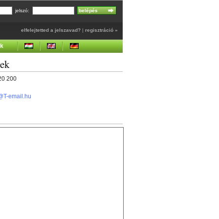
jelszó:
elfelejtetted a jelszavad?
|
regisztráció »
ek
gek
420 200
@T-email.hu