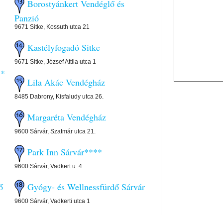
Borostyánkert Vendéglő és
Panzió
9671 Sitke, Kossuth utca 21
Kastélyfogadó Sitke
9671 Sitke, József Attila utca 1
**
Lila Akác Vendégház
8485 Dabrony, Kisfaludy utca 26.
Margaréta Vendégház
9600 Sárvár, Szatmár utca 21.
Park Inn Sárvár****
9600 Sárvár, Vadkert u. 4
ő
Gyógy- és Wellnessfürdő Sárvár
9600 Sárvár, Vadkerti utca 1