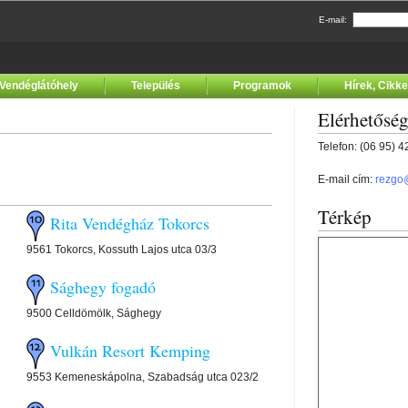
E-mail:
Vendéglátóhely
Település
Programok
Hírek, Cikk
Elérhetősé
Telefon: (06 95) 
E-mail cím:
rezgo
Térkép
Rita Vendégház Tokorcs
9561 Tokorcs, Kossuth Lajos utca 03/3
Sághegy fogadó
9500 Celldömölk, Sághegy
Vulkán Resort Kemping
9553 Kemeneskápolna, Szabadság utca 023/2