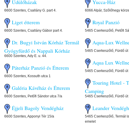
Üdülőházak
Yucca-Ház
6600 Szentes, Csallány G. part 4.
6066 Alpár, Szőlőhegy körze
Liget étterem
Royal Panzió
6600 Szentes, Csallány Gábor part 4.
5465 Cserkeszőlő, Petőfi Sá
Dr. Bugyi István Kórház Termál
Aqua-Lux Wellne
Gyógyfürdő és Nappali Kórház
5465 Cserkeszőlő, Fürdő út 
6600 Szentes, Ady E. u. 44.
Aqua Lux Wellne
Páterház Panzió és Étterem
5465 Cserkeszőlő, Fürdő út 
6600 Szentes, Kossuth utca 1
Touring Hotel - 
Galéria Kávéház és Étterem
Camping
6600 Szentes, Petőfi Sándor utca 7/a
5465 Cserkeszőlő, Fürdő út 
Éjjeli Bagoly Vendégház
Leander Vendégh
6600 Szentes, Apponyi Tér 15/a
5465 Cserkeszőlő, Termál lak
emelet