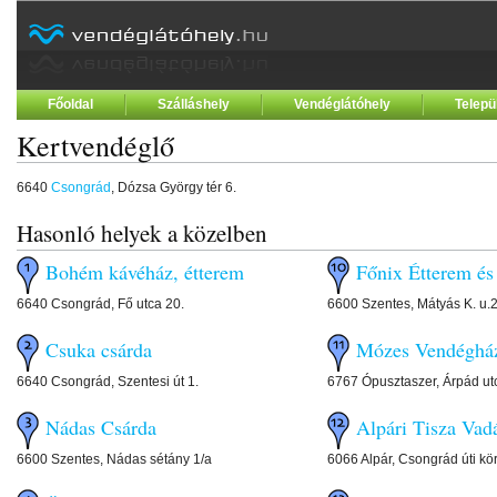
Főoldal
Szálláshely
Vendéglátóhely
Telepü
Kertvendéglő
6640
Csongrád
, Dózsa György tér 6.
Hasonló helyek a közelben
Bohém kávéház, étterem
Főnix Étterem és
6640 Csongrád, Fő utca 20.
6600 Szentes, Mátyás K. u.2
Csuka csárda
Mózes Vendéghá
6640 Csongrád, Szentesi út 1.
6767 Ópusztaszer, Árpád ut
Nádas Csárda
Alpári Tisza Vad
6600 Szentes, Nádas sétány 1/a
6066 Alpár, Csongrád úti kör