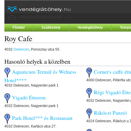
Főoldal
Szálláshely
Vendéglátóhely
Telepü
Roy Cafe
4032
Debrecen
, Poroszlay utca 55.
Hasonló helyek a közelben
Aquaticum Termál és Welness
Corner's caffe ét
Hotel****
4000 Debrecen, Péterfia utc
4032 Debrecen, Nagyerdei park 1
Régi Vigadó Étt
Vigadó Étterem
4032 Debrecen, Nagyerdei p
4032 Debrecen, Nagyerdei park 1
Rákóczi Panzió
Park Hotel*** és Restaurant
4024 Debrecen, Rákóczi u.
4032 Debrecen, Kartács utca 27.