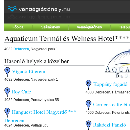
Főoldal
Szálláshely
Vendéglátóhely
Telepü
Aquaticum Termál és Welness Hotel****
4032
Debrecen
, Nagyerdei park 1
Hasonló helyek a közelben
Vigadó Étterem
4032 Debrecen, Nagyerdei park 1
Koppány fogadó
Roy Cafe
4000 Debrecen, Hármasheg
4032 Debrecen, Poroszlay utca 55.
Corner's caffe ét
Hunguest Hotel Nagyerdő ***
4000 Debrecen, Péterfia utc
Debrecen
Rákóczi Panzió
4024 Debrecen, Pallagi út 5