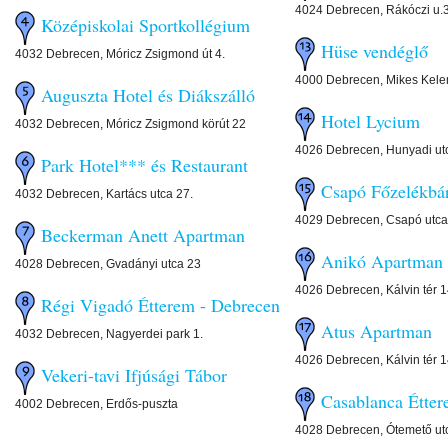
4024 Debrecen, Rákóczi u.
Középiskolai Sportkollégium
Hüse vendéglő
4032 Debrecen, Móricz Zsigmond út 4.
4000 Debrecen, Mikes Kele
Auguszta Hotel és Diákszálló
Hotel Lycium
4032 Debrecen, Móricz Zsigmond körút 22
4026 Debrecen, Hunyadi ut
Park Hotel*** és Restaurant
Csapó Főzelékbár
4032 Debrecen, Kartács utca 27.
4029 Debrecen, Csapó utca
Beckerman Anett Apartman
Anikó Apartman
4028 Debrecen, Gvadányi utca 23
4026 Debrecen, Kálvin tér 
Régi Vigadó Étterem - Debrecen
Atus Apartman
4032 Debrecen, Nagyerdei park 1.
4026 Debrecen, Kálvin tér 
Vekeri-tavi Ifjúsági Tábor
Casablanca Étte
4002 Debrecen, Erdős-puszta
4028 Debrecen, Ótemető utc