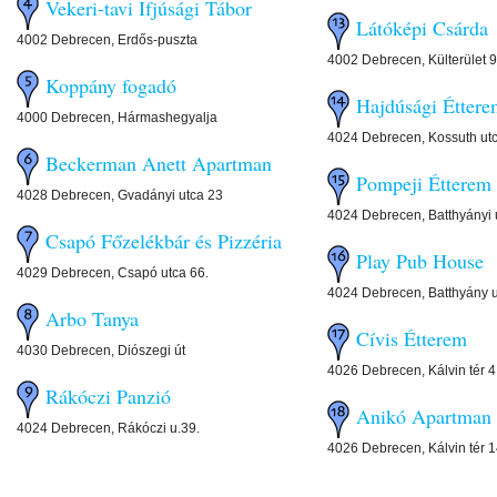
Vekeri-tavi Ifjúsági Tábor
Látóképi Csárda
4002 Debrecen, Erdős-puszta
4002 Debrecen, Külterület 9
Koppány fogadó
Hajdúsági Étter
4000 Debrecen, Hármashegyalja
4024 Debrecen, Kossuth ut
Beckerman Anett Apartman
Pompeji Étterem 
4028 Debrecen, Gvadányi utca 23
4024 Debrecen, Batthyányi 
Csapó Főzelékbár és Pizzéria
Play Pub House
4029 Debrecen, Csapó utca 66.
4024 Debrecen, Batthyány u
Arbo Tanya
Cívis Étterem
4030 Debrecen, Diószegi út
4026 Debrecen, Kálvin tér 4
Rákóczi Panzió
Anikó Apartman
4024 Debrecen, Rákóczi u.39.
4026 Debrecen, Kálvin tér 