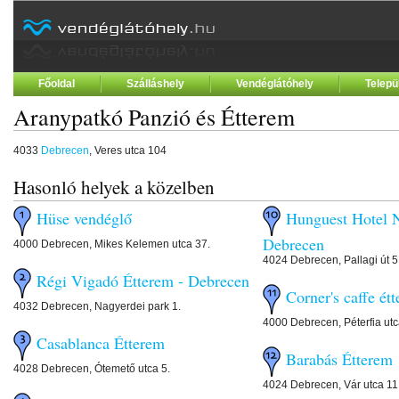
Főoldal
Szálláshely
Vendéglátóhely
Telepü
Aranypatkó Panzió és Étterem
4033
Debrecen
, Veres utca 104
Hasonló helyek a közelben
Hüse vendéglő
Hunguest Hotel 
Debrecen
4000 Debrecen, Mikes Kelemen utca 37.
4024 Debrecen, Pallagi út 5
Régi Vigadó Étterem - Debrecen
Corner's caffe ét
4032 Debrecen, Nagyerdei park 1.
4000 Debrecen, Péterfia utc
Casablanca Étterem
Barabás Étterem
4028 Debrecen, Ótemető utca 5.
4024 Debrecen, Vár utca 11