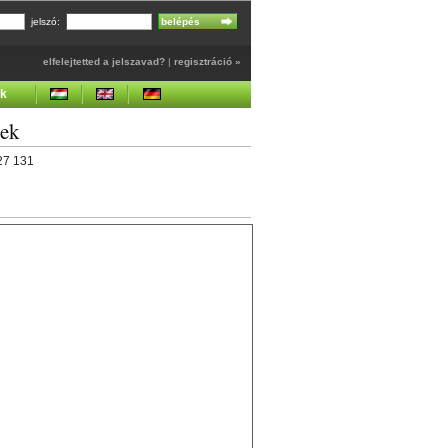
jelszó:
elfelejtetted a jelszavad?
|
regisztráció »
ek
gek
427 131