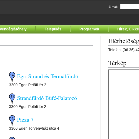
E-mail:
Vendéglátóhely
Település
Programok
Hírek, Cikk
Elérhetősé
Telefon: (06 36) 
Térkép
e
Egri Strand és Termálfürdő
3300 Eger, Petőfi tér 2.
Strandfürdô Büfé-Falatozó
3300 Eger, Petőfi tér 2.
Pizza 7
3300 Eger, Törvényház utca 4