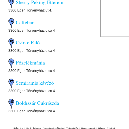
Sherry Peking Étterem
3300 Eger, Törvényház út 4.
Caffébar
3300 Eger, Törvényház utca 4
Csirke Faló
3300 Eger, Törvényház utca 4
Főzelékmánia
3300 Eger, Törvényház utca 4
Semiramis kávézó
3300 Eger, Törvényház utca 4
Boldizsár Cukrászda
3300 Eger, Törvényház utca 4
Főoldal
|
Szálláshely
|
Vendéglátóhely
|
Település
|
Programok
|
Hírek, Cikkek