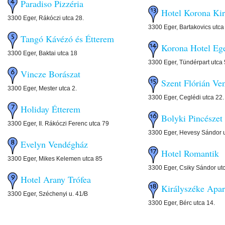
Paradiso Pizzéria
Hotel Korona Kir
3300 Eger, Rákóczi utca 28.
3300 Eger, Bartakovics utca
Tangó Kávézó és Étterem
Korona Hotel Eg
3300 Eger, Baktai utca 18
3300 Eger, Tündérpart utca 
Vincze Borászat
Szent Flórián Ve
3300 Eger, Mester utca 2.
3300 Eger, Ceglédi utca 22.
Holiday Étterem
Bolyki Pincészet
3300 Eger, II. Rákóczi Ferenc utca 79
3300 Eger, Hevesy Sándor u
Evelyn Vendégház
Hotel Romantik
3300 Eger, Mikes Kelemen utca 85
3300 Eger, Csiky Sándor ut
Hotel Arany Trófea
Királyszéke Apa
3300 Eger, Széchenyi u. 41/B
3300 Eger, Bérc utca 14.