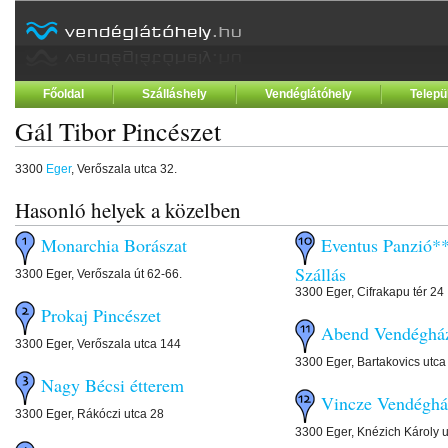
Főoldal
Szálláshely
Vendéglátóhely
Telepü
Gál Tibor Pincészet
3300
Eger
, Verőszala utca 32.
Hasonló helyek a közelben
Monarchia Borászat
Eventus Panzió**
Szállás
3300 Eger, Verőszala út 62-66.
3300 Eger, Cifrakapu tér 24
Prokaj Pincészet
Abend Vendéghá
3300 Eger, Verőszala utca 144
3300 Eger, Bartakovics utca
Nagy Bécsi étterem
Vincze Vendéghá
3300 Eger, Rákóczi utca 28
3300 Eger, Knézich Károly 