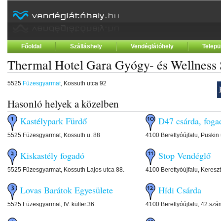
Főoldal
Szálláshely
Vendéglátóhely
Telepü
Thermal Hotel Gara Gyógy- és Wellness 
5525
Füzesgyarmat
, Kossuth utca 92
Hasonló helyek a közelben
Kastélypark Fürdő
D47 csárda, foga
5525 Füzesgyarmat, Kossuth u. 88
4100 Berettyóújfalu, Puskin 
Kiskastély fogadó
Stop Vendéglő
5525 Füzesgyarmat, Kossuth Lajos utca 88.
4100 Berettyóújfalu, Kereszte
Lovas Barátok Egyesülete
Hídi Csárda
5525 Füzesgyarmat, IV. külter.36.
4100 Berettyóújfalu, 42.szá