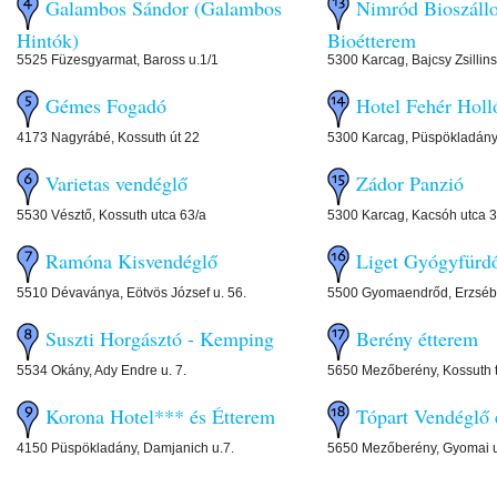
Galambos Sándor (Galambos
Nimród Bioszállo
Hintók)
Bioétterem
5525 Füzesgyarmat, Baross u.1/1
5300 Karcag, Bajcsy Zsillins
Gémes Fogadó
Hotel Fehér Holl
4173 Nagyrábé, Kossuth út 22
5300 Karcag, Püspökladányi
Varietas vendéglő
Zádor Panzió
5530 Vésztő, Kossuth utca 63/a
5300 Karcag, Kacsóh utca 3
Ramóna Kisvendéglő
Liget Gyógyfürd
5510 Dévaványa, Eötvös József u. 56.
5500 Gyomaendrőd, Erzsébe
Suszti Horgásztó - Kemping
Berény étterem
5534 Okány, Ady Endre u. 7.
5650 Mezőberény, Kossuth t
Korona Hotel*** és Étterem
Tópart Vendéglő 
4150 Püspökladány, Damjanich u.7.
5650 Mezőberény, Gyomai u