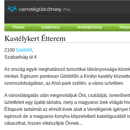
Főoldal
Szálláshely
Vendéglátóhely
Telepü
Kastélykert Étterem
2100
Gödöllő
,
Szabadság út 4
Az ország egyik meghatározó turisztikai látványossága közel
minket. Egészen pontosan Gödöllőn a Királyi kastély közvetl
szomszédságában, az Alsó-park szélén, a város szívében.
A városlátogatás után meginvitáljuk Önt, családját, ismerőseit, 
üzletfeleit egy újabb tárlatra, mely a magyaros ízek világát hiv
Étlapunk tartalmát az elmúlt évek alatt a Vendégeink igényei 
egésszé de a magyaros konyha képzeletbeli katalógusából is
választhat, hiszen elkészítjük Önnek...