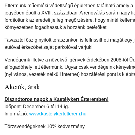
Éttermünk műemléki védettségű épületben található amely a b
jegyében épült a XVIII. században. A renoválás során nagy f
fordítottunk az eredeti jelleg megőrzésére, hogy minél kelle
környezetben fogadhassuk a hozzánk betérőket.
Tavasztól őszig nyitott teraszunkon is felfrissítheti magát egy 
autóval érkezőket saját parkolóval várjuk!
Vendégeink illetve a növekvő igények érdekében 2008-tól Ü
elfogadóhely lett éttermünk. Ugyancsak vendégeink kényelm
(nyilvános, vezeték nélküli internet) hozzáférési pont is kiépíté
Akciók, árak
Disznótoros napok a Kastélykert Étteremben!
időpont: December 6-tól 14-ig.
Információ:
www.kastelykertetterem.hu
Törzsvendégeknek 10% kedvezmény