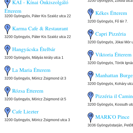
3200 Gyöngyös, Zöldfa utca
KAI - Kínai Önkiszolgáló
Étterem
Kékes Étterem
3200 Gyöngyös, Páter Kis Szaléz utca 22
3200 Gyöngyös, Fő tér 7.
Karma Cafe & Restaurant
Capri Pizzéria
3200 Gyöngyös, Páter Kis Szaléz utca 22
3200 Gyöngyös, Jókai Mór u
Hangyácska Ételbár
Viktoria Étterem
3200 Gyöngyös, Mátyás király utca 1
3200 Gyöngyös, Török Ignác
La Maria Étterem
Manhattan Bur
3200 Gyöngyös, Móricz Zsigmond út 3
3200 Gyöngyös, Koháry utc
Rózsa Étterem
Pizzéria il Cam
3200 Gyöngyös, Móricz Zsigmond út 5
3200 Gyöngyös, Kossuth ut
Cafe Liezter
MARK'O Pince
3200 Gyöngyös, Móricz Zsigmond utca 3
3036 Gyöngyöstarján, Petőfi