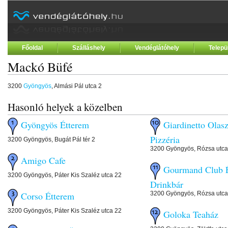
Főoldal
Szálláshely
Vendéglátóhely
Telepü
Mackó Büfé
3200
Gyöngyös
, Almási Pál utca 2
Hasonló helyek a közelben
Gyöngyös Étterem
Giardinetto Olas
Pizzéria
3200 Gyöngyös, Bugát Pál tér 2
3200 Gyöngyös, Rózsa utca
Amigo Cafe
Gourmand Club É
3200 Gyöngyös, Páter Kis Szaléz utca 22
Drinkbár
3200 Gyöngyös, Rózsa utca
Corso Étterem
3200 Gyöngyös, Páter Kis Szaléz utca 22
Goloka Teaház