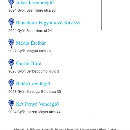
Joker kisvendéglő
9024 Győr, Szent Imre utca 96
Benedetto Fagylaltozó Kávézó
9024 Győr, Szent Imre út 24
Média Ételbár
9027 Győr, Magyar utca 15
Gurító Büfé
9028 Győr, Serfőződombi dűlő 3
Betérő vendéglő
9023 Győr, Somogyi Béla utca 35
Két Fenyő Vendéglő
9024 Győr, Liezen-Mayer utca 44
Főoldal
|
Szálláshely
|
Vendéglátóhely
|
Település
|
Programok
|
Hírek, Cikkek