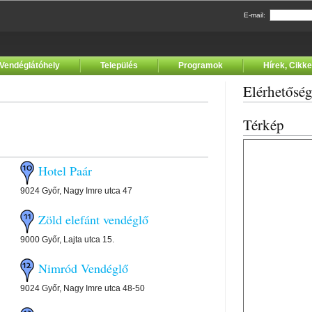
E-mail:
Vendéglátóhely
Település
Programok
Hírek, Cikk
Elérhetősé
Térkép
a
Hotel Paár
9024 Győr, Nagy Imre utca 47
Zöld elefánt vendéglő
9000 Győr, Lajta utca 15.
Nimród Vendéglő
9024 Győr, Nagy Imre utca 48-50