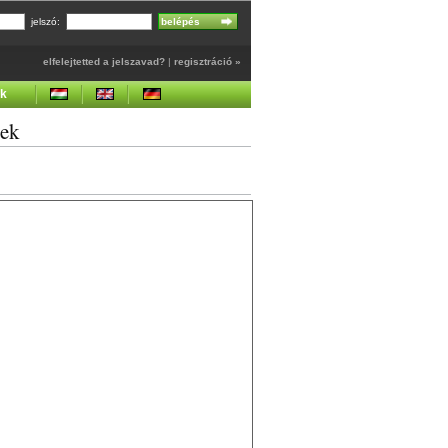
jelszó:
elfelejtetted a jelszavad?
|
regisztráció »
ek
gek