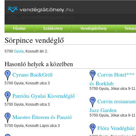
Főoldal
Szálláshely
Vendéglátóhely
Telepü
Sörpince vendéglő
5700
Gyula
, Kossuth tér 2.
Hasonló helyek a közelben
Cyrano Bar&Grill
Corvin Hotel*** 
és Borklub
5700 Gyula, Kossuth utca 3
5700 Gyula, Jókai utca 9-11
Patrióta Gyulai Kisvendéglő
Corvin restauran
5700 Gyula, Kossuth utca 3
Jazz Garden
5700 Gyula, Jókai utca 9-11
Maestro Étterem és Panzió
5700 Gyula, Kossuth Lajos utca 3
Flóra Vendégház