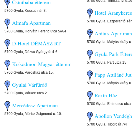
5700 Gyula, Tomcsányi u.16
Csinibaba étterem
5700 Gyula, Kossuth tér 3.
Hotel Aranykeres
5700 Gyula, Eszperantó Tér
Almafa Apartman
5700 Gyula, Horváth Ferenc utca 5/A/4
Anita's Apartman
5700 Gyula, Mátyás király u
D-Hotel DÉMÁSZ RT.
5700 Gyula, Dózsa György út 4-6
Gyula Park Étte
5700 Gyula, Part utca 15
Kisködmön Magyar étterem
5700 Gyula, Városház utca 15.
Papp Attiláné Ju
5700 Gyula, Mátyás király u.
Gyulai Várfürdő
5700 Gyula, Várkert utca 2.
Roxin-Ház
5700 Gyula, Eminescu utca 
Mercédesz Apartman
5700 Gyula, Móricz Zsigmond u. 10.
Apollon Vendégh
5700 Gyula, Tiborc út 7/4