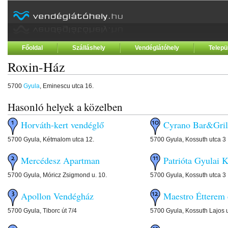
Főoldal
Szálláshely
Vendéglátóhely
Telepü
Roxin-Ház
5700
Gyula
, Eminescu utca 16.
Hasonló helyek a közelben
Horváth-kert vendéglő
Cyrano Bar&Gril
5700 Gyula, Kétmalom utca 12.
5700 Gyula, Kossuth utca 3
Mercédesz Apartman
Patrióta Gyulai 
5700 Gyula, Móricz Zsigmond u. 10.
5700 Gyula, Kossuth utca 3
Apollon Vendégház
Maestro Étterem 
5700 Gyula, Tiborc út 7/4
5700 Gyula, Kossuth Lajos 