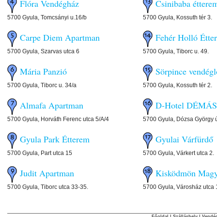
Flóra Vendégház
Csinibaba éttere
5700 Gyula, Tomcsányi u.16/b
5700 Gyula, Kossuth tér 3.
Carpe Diem Apartman
Fehér Holló Étte
5700 Gyula, Szarvas utca 6
5700 Gyula, Tiborc u. 49.
Mária Panzió
Sörpince vendégl
5700 Gyula, Tiborc u. 34/a
5700 Gyula, Kossuth tér 2.
Almafa Apartman
D-Hotel DÉMÁS
5700 Gyula, Horváth Ferenc utca 5/A/4
5700 Gyula, Dózsa György ú
Gyula Park Étterem
Gyulai Várfürdő
5700 Gyula, Part utca 15
5700 Gyula, Várkert utca 2.
Judit Apartman
Kisködmön Magya
5700 Gyula, Tiborc utca 33-35.
5700 Gyula, Városház utca 
Főoldal
|
Szálláshely
|
Vendég