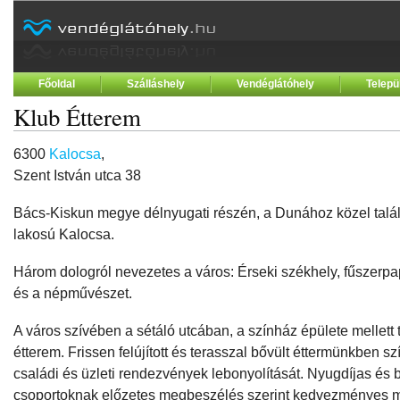
Főoldal
Szálláshely
Vendéglátóhely
Telepü
Klub Étterem
6300
Kalocsa
,
Szent István utca 38
Bács-Kiskun megye délnyugati részén, a Dunához közel talál
lakosú Kalocsa.
Három dologról nevezetes a város: Érseki székhely, fűszerpa
és a népművészet.
A város szívében a sétáló utcában, a színház épülete mellett 
étterem. Frissen felújított és terasszal bővült éttermünkben sz
családi és üzleti rendezvények lebonyolítását. Nyugdíjas és
csoportoknak előzetes megbeszélés szerint kedvezményes 