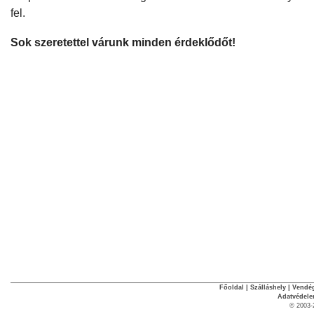
fel.
Sok szeretettel várunk minden érdeklődőt!
Főoldal
|
Szálláshely
|
Vendég
Adatvédel
© 2003-