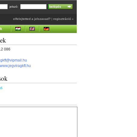
jelszó:
elfelejtetted a jelszavad?
|
regisztráció »
ek
gek
512 086
agkft@vipmail.hu
//www.jegviragkft.hu
sok
ás