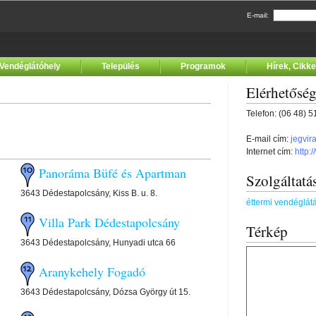
E-mail:
Vendéglátóhely
Település
Programok
Hírek, Cikk
Elérhetősé
Telefon: (06 48) 
E-mail cím:
jegvir
Internet cím:
http:
Panoráma Büfé és Apartman
Szolgáltatá
3643 Dédestapolcsány, Kiss B. u. 8.
éttermi vendéglát
Villa Park Dédestapolcsány
Térkép
3643 Dédestapolcsány, Hunyadi utca 66
Aranykehely Fogadó
3643 Dédestapolcsány, Dózsa György út 15.