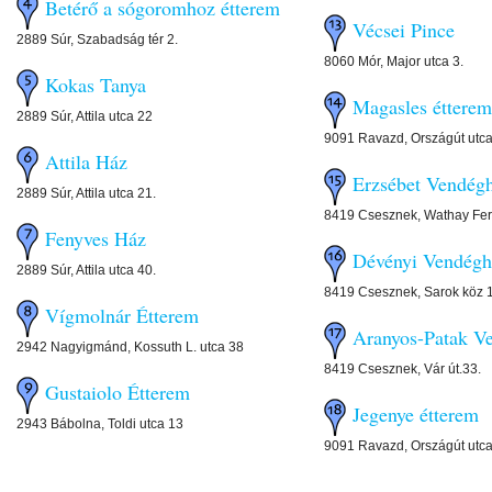
Betérő a sógoromhoz étterem
Vécsei Pince
2889 Súr, Szabadság tér 2.
8060 Mór, Major utca 3.
Kokas Tanya
Magasles étterem
2889 Súr, Attila utca 22
9091 Ravazd, Országút utca
Attila Ház
Erzsébet Vendég
2889 Súr, Attila utca 21.
8419 Csesznek, Wathay Fer
Fenyves Ház
Dévényi Vendégh
2889 Súr, Attila utca 40.
8419 Csesznek, Sarok köz 1
Vígmolnár Étterem
Aranyos-Patak V
2942 Nagyigmánd, Kossuth L. utca 38
8419 Csesznek, Vár út.33.
Gustaiolo Étterem
Jegenye étterem
2943 Bábolna, Toldi utca 13
9091 Ravazd, Országút utca