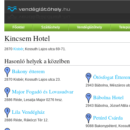
Főoldal
Szálláshely
Vendéglátóhely
Telepü
Kincsem Hotel
2870
Kisbér
, Kossuth Lajos utca 69-71.
Hasonló helyek a közelben
Bakony étterem
Ötösfogat Éttere
2870 Kisbér, Kossuth Lajos utca 23.
2943 Bábolna, Mészáros ut
Major Fogadó és Lovasudvar
Bábolna Hotel
2886 Réde, Lesalja Major 0276 hrsz.
2943 Bábolna, József Attila 
Lila Vendégház
Petúrd Csárda
2886 Réde, Rákóczi Tér 12.
9088 Bakonypéterd, Kossuth