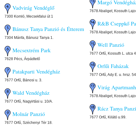
Margó Vendéghá
Vadvirág Vendéglő
7678 Abaliget, Kossuth Lajo
7300 Komló, Mecsekfalui út 1
R&B Cseppkő Pa
Bánusz Tanya Panzió és Étterem
7678 Abaliget, Kossuth Lajo
7304 Mánfa, Bánusz Tanya 1.
Well Panzió
Mecsextrém Park
7677 Orfű, Kossuth L. utca 4
7628 Pécs, Árpádtető
Orfűi Faházak
Patakparti Vendégház
7677 Orfű, Ady E. u. hrsz. 54
7677 Orfű, Bánosi u. 3.
Virág Apartmanh
Wald Vendégház
7678 Abaliget, Kossuth Lajo
7677 Orfű, Nagyirtási u. 10/A.
Rácz Tanya Panz
Molnár Panzió
7677 Orfű, Kilátó u.99.
7677 Orfű, Széchenyi Tér 18.