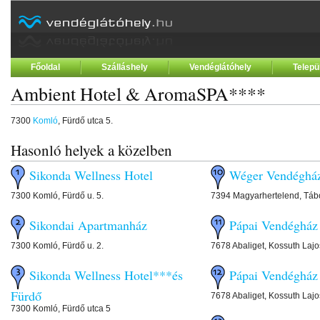
Főoldal
Szálláshely
Vendéglátóhely
Telepü
Ambient Hotel & AromaSPA****
7300
Komló
, Fürdő utca 5.
Hasonló helyek a közelben
Sikonda Wellness Hotel
Wéger Vendéghá
7300 Komló, Fürdő u. 5.
7394 Magyarhertelend, Tábo
Sikondai Apartmanház
Pápai Vendégház
7300 Komló, Fürdő u. 2.
7678 Abaliget, Kossuth Lajo
Sikonda Wellness Hotel***és
Pápai Vendégház 
Fürdő
7678 Abaliget, Kossuth Lajo
7300 Komló, Fürdő utca 5