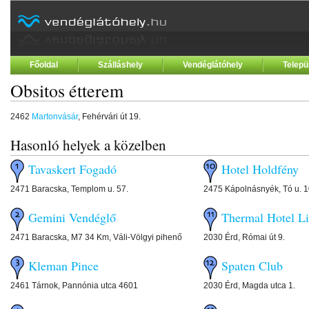
Főoldal
Szálláshely
Vendéglátóhely
Telepü
Obsitos étterem
2462
Martonvásár
, Fehérvári út 19.
Hasonló helyek a közelben
Tavaskert Fogadó
Hotel Holdfény
2471 Baracska, Templom u. 57.
2475 Kápolnásnyék, Tó u. 1
Gemini Vendéglő
Thermal Hotel Li
2471 Baracska, M7 34 Km, Váli-Völgyi pihenő
2030 Érd, Római út 9.
Kleman Pince
Spaten Club
2461 Tárnok, Pannónia utca 4601
2030 Érd, Magda utca 1.