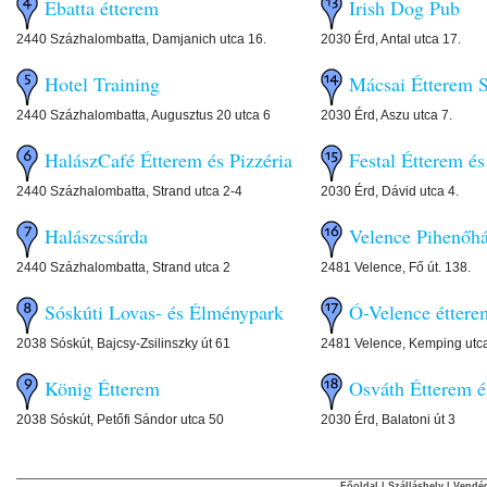
Ebatta étterem
Irish Dog Pub
2440 Százhalombatta, Damjanich utca 16.
2030 Érd, Antal utca 17.
Hotel Training
Mácsai Étterem 
2440 Százhalombatta, Augusztus 20 utca 6
2030 Érd, Aszu utca 7.
HalászCafé Étterem és Pizzéria
Festal Étterem é
2440 Százhalombatta, Strand utca 2-4
2030 Érd, Dávid utca 4.
Halászcsárda
Velence Pihenőh
2440 Százhalombatta, Strand utca 2
2481 Velence, Fő út. 138.
Sóskúti Lovas- és Élménypark
Ó-Velence éttere
2038 Sóskút, Bajcsy-Zsilinszky út 61
2481 Velence, Kemping utca
König Étterem
Osváth Étterem é
2038 Sóskút, Petőfi Sándor utca 50
2030 Érd, Balatoni út 3
Főoldal
|
Szálláshely
|
Vendég