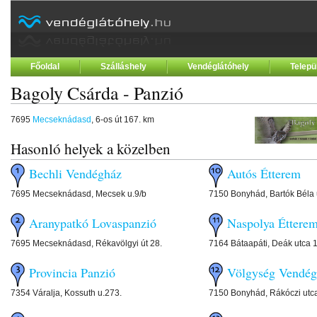
Főoldal
Szálláshely
Vendéglátóhely
Telepü
Bagoly Csárda - Panzió
7695
Mecseknádasd
, 6-os út 167. km
Hasonló helyek a közelben
Bechli Vendégház
Autós Étterem
7695 Mecseknádasd, Mecsek u.9/b
7150 Bonyhád, Bartók Béla 
Aranypatkó Lovaspanzió
Naspolya Étterem
7695 Mecseknádasd, Rékavölgyi út 28.
7164 Bátaapáti, Deák utca 
Provincia Panzió
Völgység Vendég
7354 Váralja, Kossuth u.273.
7150 Bonyhád, Rákóczi utc