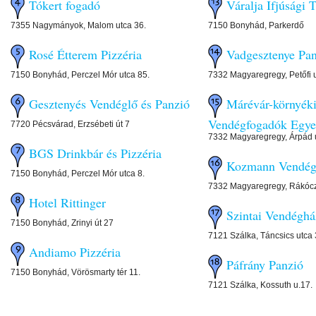
Tókert fogadó
Váralja Ifjúsági 
7355 Nagymányok, Malom utca 36.
7150 Bonyhád, Parkerdő
Rosé Étterem Pizzéria
Vadgesztenye Pa
7150 Bonyhád, Perczel Mór utca 85.
7332 Magyaregregy, Petőfi 
Gesztenyés Vendéglő és Panzió
Márévár-környék
Vendégfogadók Egye
7720 Pécsvárad, Erzsébeti út 7
7332 Magyaregregy, Árpád 
BGS Drinkbár és Pizzéria
Kozmann Vendég
7150 Bonyhád, Perczel Mór utca 8.
7332 Magyaregregy, Rákócz
Hotel Rittinger
Szintai Vendéghá
7150 Bonyhád, Zrinyi út 27
7121 Szálka, Táncsics utca
Andiamo Pizzéria
Páfrány Panzió
7150 Bonyhád, Vörösmarty tér 11.
7121 Szálka, Kossuth u.17.