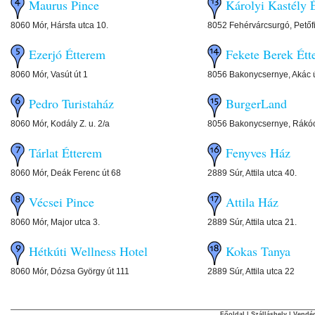
Maurus Pince
Károlyi Kastély 
8060 Mór, Hársfa utca 10.
8052 Fehérvárcsurgó, Petőfi
Ezerjó Étterem
Fekete Berek Étt
8060 Mór, Vasút út 1
8056 Bakonycsernye, Akác ú
Pedro Turistaház
BurgerLand
8060 Mór, Kodály Z. u. 2/a
8056 Bakonycsernye, Rákóc
Tárlat Étterem
Fenyves Ház
8060 Mór, Deák Ferenc út 68
2889 Súr, Attila utca 40.
Vécsei Pince
Attila Ház
8060 Mór, Major utca 3.
2889 Súr, Attila utca 21.
Hétkúti Wellness Hotel
Kokas Tanya
8060 Mór, Dózsa György út 111
2889 Súr, Attila utca 22
Főoldal
|
Szálláshely
|
Vendég