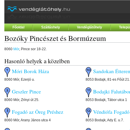
Főoldal
Szálláshely
Vendéglátóhely
Telepü
Bozóky Pincészet és Bormúzeum
8060
Mór
, Pince sor 18-22.
Hasonló helyek a közelben
Móri Borok Háza
Sandokan Étterem
8060 Mór, Ezerjó u.
8053 Bodajk, 81-es Főút 21.
Geszler Pince
Bodajki Falutábo
8060 Mór, Zrínyi út 25.
8053 Bodajk, Tábor utca 1
Fogadó az Öreg Préshez
Véndiófa Fogadó
8060 Mór, Arany János utca 4
8053 Bodajk, Ady E. u.7.