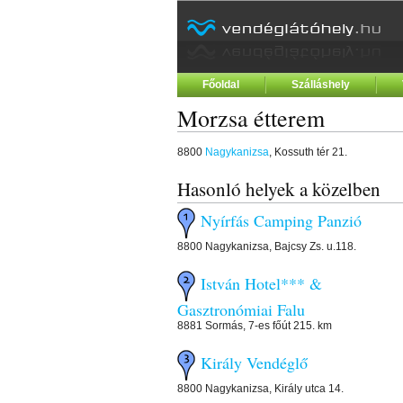
Főoldal
Szálláshely
Morzsa étterem
8800
Nagykanizsa
, Kossuth tér 21.
Hasonló helyek a közelben
Nyírfás Camping Panzió
8800 Nagykanizsa, Bajcsy Zs. u.118.
István Hotel*** &
Gasztronómiai Falu
8881 Sormás, 7-es főút 215. km
Király Vendéglő
8800 Nagykanizsa, Király utca 14.