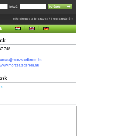
jelszó:
elfelejtetted a jelszavad?
|
regisztráció »
ek
gek
787 748
i.tamas@morzsaetterem.hu
//www.morzsatetterem.hu
sok
ás