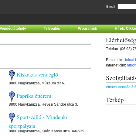
E-mail:
Vendéglátóhely
Település
Programok
Hírek, Cikk
Elérhetősé
Telefon: (06 93) 
E-mail cím:
tolna
Internet cím:
http:
Kiskakas vendéglő
Szolgáltatá
8800 Nagykanizsa, Múzeum tér 6.
éttermi vendéglát
Paprika étterem
Térkép
8800 Nagykanizsa, Hevesi Sándor utca 3.
Sportszálló - Mindenki
sportpályaja
8800 Nagykanizsa, Kaán Károly utca 3462/39