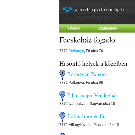
Főoldal
Szálláshely
Fecskeház fogadó
7771
Palkonya
, Fő utca 76.
Hasonló helyek a közelben
Borostyán Panzió
7771 Palkonya, Fő utca 98
Pilgermajer Vendégház
7772 Ivánbattyán, Ságvári utca 15
Tiffán Imre és Fia
7772 Villánykövesd, Pince sor 14-15.