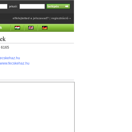
jelszó:
elfelejtetted a jelszavad?
|
regisztráció »
ek
gek
7 6165
fecskehaz.hu
//www.fecskehaz.hu