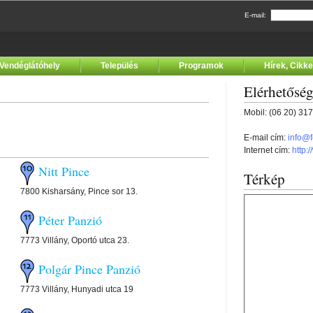
E-mail:
Vendéglátóhely
Település
Programok
Hírek, Cikk
Elérhetősé
Mobil: (06 20) 31
E-mail cím:
info@
Internet cím:
http:
Nitt Pince
Térkép
7800 Kisharsány, Pince sor 13.
Péter Panzió
7773 Villány, Oportó utca 23.
Polgár Pince Panzió
7773 Villány, Hunyadi utca 19