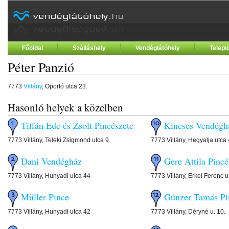
Főoldal
Szálláshely
Vendéglátóhely
Telepü
Péter Panzió
7773
Villány
, Oportó utca 23.
Hasonló helyek a közelben
Tiffán Ede és Zsolt Pincészete
Kincses Vendégh
7773 Villány, Teleki Zsigmond utca 9.
7773 Villány, Hegyalja utca 
Dani Vendégház
Gere Attila Pincé
7773 Villány, Hunyadi utca 44
7773 Villány, Erkel Ferenc u
Müller Pince
Günzer Tamás Pi
7773 Villány, Hunyadi utca 42
7773 Villány, Déryné u. 10.