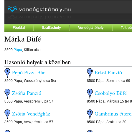
Főoldal
Szálláshely
Vendéglátóhely
Telepü
Márka Büfé
8500
Pápa
, Kilián utca
Hasonló helyek a közelben
Pepó Pizza Bár
Erkel Panzió
8500 Pápa, Wesselényi utca 5/a
8500 Pápa, Somlai utca 69
Zsófia Panzió
Csobolyó Büfé
8500 Pápa, Veszprémi utca 57
8500 Pápa, Március 15 tér 8
Zsófia Vendégház
Gambrinus étter
8500 Pápa, Veszprémi utca 57
8500 Pápa, Árok utca 20.