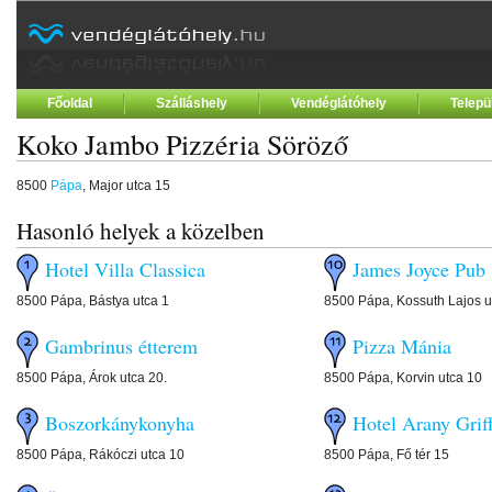
Főoldal
Szálláshely
Vendéglátóhely
Telepü
Koko Jambo Pizzéria Söröző
8500
Pápa
, Major utca 15
Hasonló helyek a közelben
Hotel Villa Classica
James Joyce Pub
8500 Pápa, Bástya utca 1
8500 Pápa, Kossuth Lajos u
Gambrinus étterem
Pizza Mánia
8500 Pápa, Árok utca 20.
8500 Pápa, Korvin utca 10
Boszorkánykonyha
Hotel Arany Grif
8500 Pápa, Rákóczi utca 10
8500 Pápa, Fő tér 15