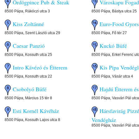
Ördögpince Pub & Steak
Városkapu Fog
8500 Pápa, Rákóczi utca 3
8500 Pápa, Bástya utca 25
Kiss Zoltánné
Euro-Food Gyor
8500 Pápa, Szent László utca 29
8500 Pápa, Fő tér 27
Caesar Panzió
Kuckó Büfé
8500 Pápa, Kossuth utca 25
8500 Pápa, Erkel Ferenc ut
Intro Kávézó és Étterem
Kis Pipa Vendég
8500 Pápa, Kossuth utca 22
8500 Pápa, Vásár utca 4
Csobolyó Büfé
Hajdú Étterem 
8500 Pápa, Március 15 tér 8
8500 Pápa, Vasvári Pál utca
Esti Kornél Kávéház
Hársfavirág Pizzé
Vendégház
8500 Pápa, Kossuth Lajos utca 8
8500 Pápa, Vasvári Pál utca