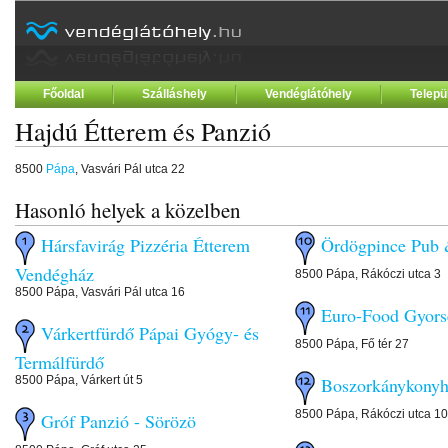
Főoldal
Szálláshely
Vendéglátóhely
Telepü
Hajdú Étterem és Panzió
8500
Pápa
, Vasvári Pál utca 22
Hasonló helyek a közelben
Hársfavirág Pizzéria Étterem
Ördögpince Pub
Vendégház
8500 Pápa, Rákóczi utca 3
8500 Pápa, Vasvári Pál utca 16
Euro-Food Gyor
Várkertfürdő Pápai Gyógy- és
8500 Pápa, Fő tér 27
Termálfürdő
8500 Pápa, Várkert út 5
Boszorkánykon
8500 Pápa, Rákóczi utca 10
Gróf Panzió - Sörözö