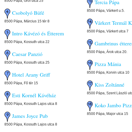
8500 Pápa, Gróf utca 25
Tercia Pápa
8500 Pápa, Várkert u.5.
Csobolyó Büfé
8500 Pápa, Március 15 tér 8
Várkert Termál 
8500 Pápa, Várkert utca 7
Intro Kávézó és Étterem
8500 Pápa, Kossuth utca 22
Gambrinus étter
8500 Pápa, Árok utca 20.
Caesar Panzió
8500 Pápa, Kossuth utca 25
Pizza Mánia
8500 Pápa, Korvin utca 10
Hotel Arany Griff
8500 Pápa, Fő tér 15
Kiss Zoltánné
8500 Pápa, Szent László ut
Esti Kornél Kávéház
8500 Pápa, Kossuth Lajos utca 8
Koko Jambo Piz
8500 Pápa, Major utca 15
James Joyce Pub
8500 Pápa, Kossuth Lajos utca 8